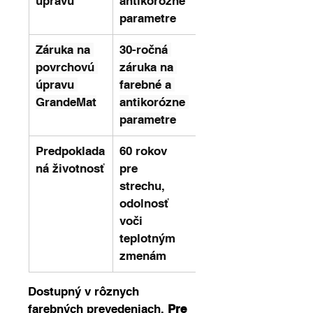
úpravu
antikorózne 
parametre
Záruka na 
30-ročná 
povrchovú 
záruka na 
úpravu 
farebné a 
GrandeMat
antikorózne 
parametre
Predpoklada
60 rokov 
ná životnosť
pre 
strechu, 
odolnosť 
voči 
teplotným 
zmenám
Dostupný v rôznych 
farebných prevedeniach. 
Pre 