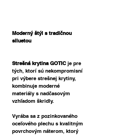
Price
0,00 €
Moderný štýl s tradičnou 
siluetou
Strešná krytina GOTIC
 je pre 
tých, ktorí sú nekompromisní 
pri výbere strešnej krytiny, 
kombinuje moderné 
materiály s nadčasovým 
vzhľadom škridly. 
Vyrába sa z pozinkovaného 
oceľového plechu s kvalitným 
povrchovým náterom, ktorý 