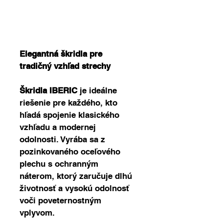
Price
0,00 €
Elegantná škridla pre 
tradičný vzhľad strechy
Škridla IBERIC
 je ideálne 
riešenie pre každého, kto 
hľadá spojenie klasického 
vzhľadu a modernej 
odolnosti. Vyrába sa z 
pozinkovaného oceľového 
plechu s ochranným 
náterom, ktorý zaručuje dlhú 
životnosť a vysokú odolnosť 
voči poveternostným 
vplyvom.