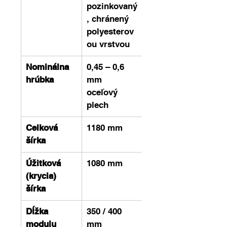
pozinkovaný
, chránený 
polyesterov
ou vrstvou
Nominálna 
0,45 – 0,6 
hrúbka
mm 
oceľový 
plech
Celková 
1180 mm
šírka
Úžitková 
1080 mm
(krycia) 
šírka
Dĺžka 
350 / 400 
modulu
mm