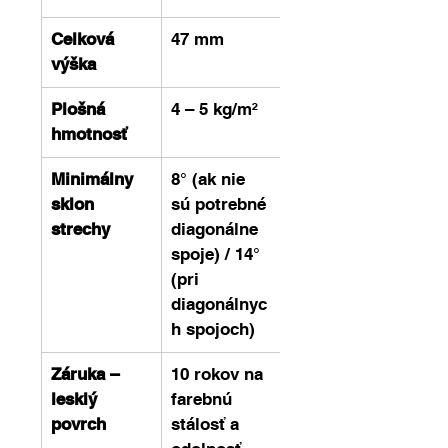
Celková 
47 mm
výška
Plošná 
4 – 5 kg/m²
hmotnosť
Minimálny 
8° (ak nie 
sklon 
sú potrebné 
strechy
diagonálne 
spoje) / 14° 
(pri 
diagonálnyc
h spojoch)
Záruka – 
10 rokov na 
lesklý 
farebnú 
povrch
stálosť a 