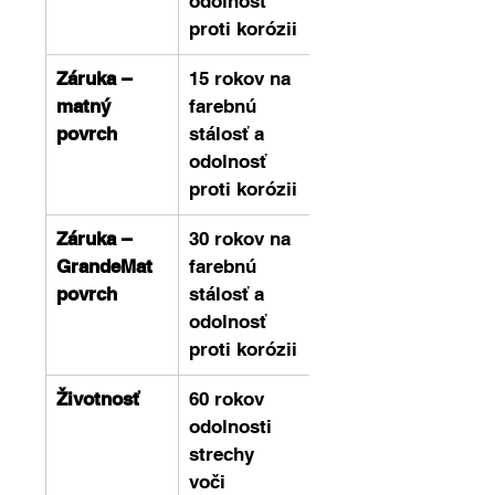
odolnosť 
proti korózii
Záruka – 
15 rokov na 
matný 
farebnú 
povrch
stálosť a 
odolnosť 
proti korózii
Záruka – 
30 rokov na 
GrandeMat 
farebnú 
povrch
stálosť a 
odolnosť 
proti korózii
Životnosť
60 rokov 
odolnosti 
strechy 
voči 