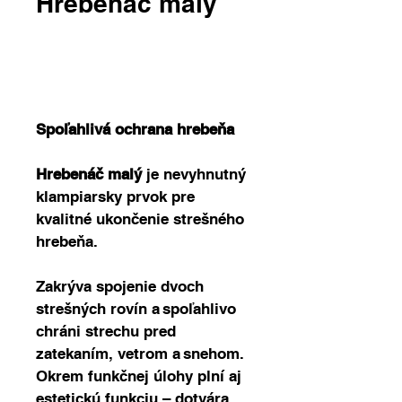
Hrebenáč malý
Price
0,00 €
Spoľahlivá ochrana hrebeňa 
Hrebenáč
malý 
je nevyhnutný 
klampiarsky prvok pre 
kvalitné ukončenie strešného 
hrebeňa. 
Zakrýva spojenie dvoch 
strešných rovín a spoľahlivo 
chráni strechu pred 
zatekaním, vetrom a snehom. 
Okrem funkčnej úlohy plní aj 
estetickú funkciu – dotvára 