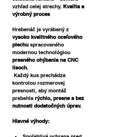
vzhľad celej strechy. 
Kvalita a 
výrobný proces
Hrebenáč je vyrábaný z 
vysoko kvalitného oceľového 
plechu
 spracovaného 
modernou technológiou 
presného ohýbania na CNC 
lisoch
.
 Každý kus prechádza 
kontrolou rozmerovej 
presnosti, aby montáž 
prebehla 
rýchlo, presne a bez 
nutnosti dodatočných úprav.
Hlavné výhody:
Spoľahlivá ochrana pred 