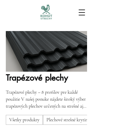
Trapézové plechy
Trapézové plechy – 8 profilov pre každé
použitie V našej ponuke nájdete široký výber
trapézových plechov určených na strešné aj
fasádne aplikácie. Ponúkame 8 typov
Všetky produkty
Plechové strešné krytiny
profilov, ktoré sa líšia výškou profilácie – od
nízkych profilov vhodných pre opláštenie a